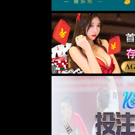
高性能、高产能的深硅刻蚀产品
产品特点
电感式耦合高密度等离子体源的双反应
高功率射频等离子体源，并具有连续或
具有快速气体转换的内置气箱
晶圆边缘保护环
制程终端光学控制系统