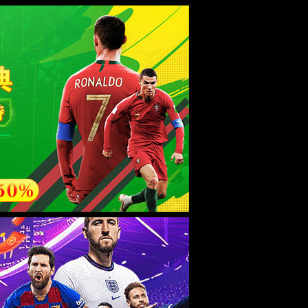
MOCVD设备
薄膜设备
环保设备
产品支持
ESG