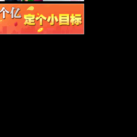
产品支持
ESG
现场支持和
战略政策
零部件管理
ESG七要素
质量方针
ESG资讯
环境、健康和
ESG报告
安全方针