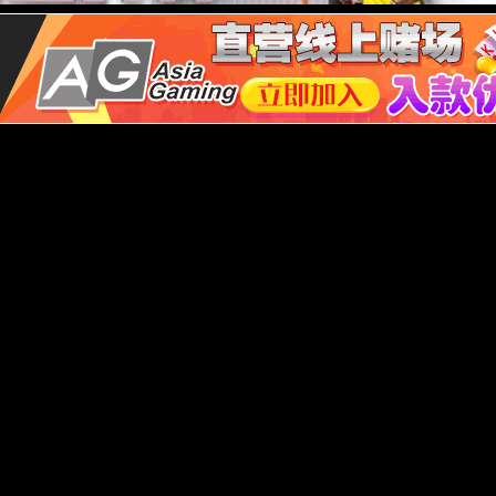
03.29
2026.03.27
梦，共攀巅峰 | 米兰电
展会回顾 | 米兰电竞公司独
026全球供应商大...
杰出半导体设备大奖
多
了解更多