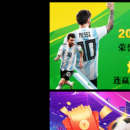
米兰电竞|中国品牌公司-官方网
关于米兰电竞
产品技
产品技术
等离子体刻蚀设备
米兰电竞公司专注于研发干法刻蚀（等
离子体刻蚀）设备，用于在晶圆上加工
微观结构。干法刻蚀通过等离子释放带
正电的离子来撞击晶圆以去除（刻蚀...