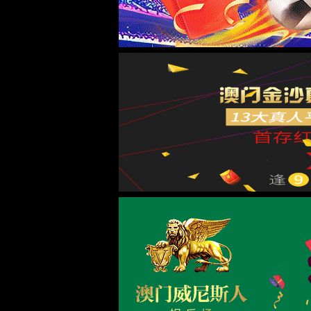
米兰电竞（上海）股份有限公司
球的微观加工高端设备公
+
3100