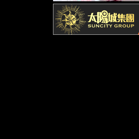
2026.04.01
2026.
米兰电竞公司成功举办2025年
同芯筑
度业绩说明会
竞公司2
了解更多
了解更